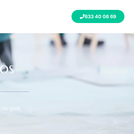
633 40 06 69
os
 de guía,