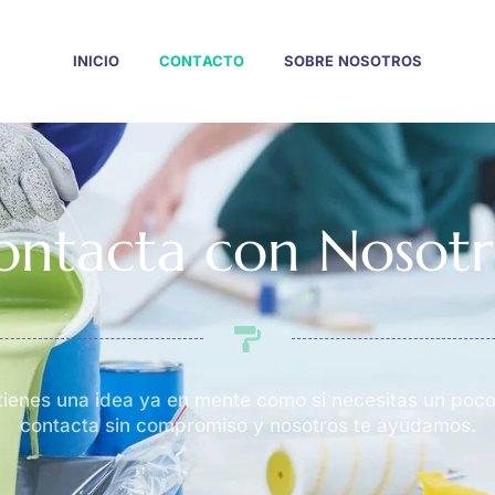
INICIO
CONTACTO
SOBRE NOSOTROS
ontacta con Nosotr
 tienes una idea ya en mente como si necesitas un poco
contacta sin compromiso y nosotros te ayudamos.